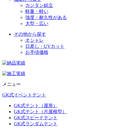
カンタン組立
軽量・軽い
強度・耐久性がある
大型・広い
その他から探す
オシャレ
日差し・UVカット
お手頃価格
メニュー
GK式イベントテント
GK式テント（屋形）
GK式テント（片屋根型）
GK式スピードテント
GK式ランダムテント