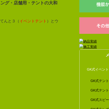
ニング・店舗用・テントの大和
機能
てんと３（
イベントテント
）とウ
その
GK式イベン
GK式テン
GK式テン
GK式スピ