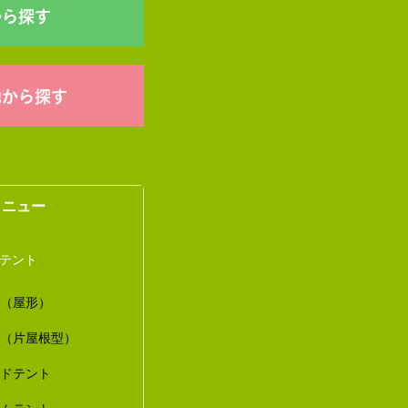
から探す
他から探す
メニュー
トテント
ト（屋形）
ト（片屋根型）
ードテント