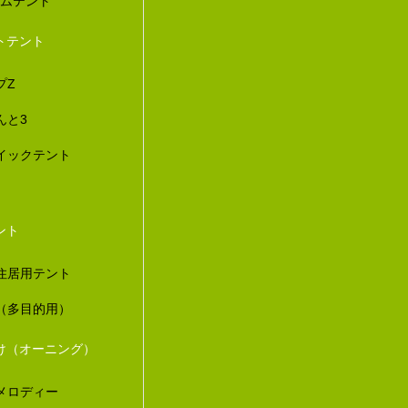
ダムテント
トテント
プZ
んと3
イックテント
ント
住居用テント
（多目的用）
け（オーニング）
メロディー