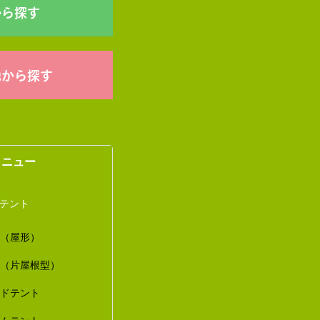
から探す
他から探す
メニュー
トテント
ト（屋形）
ト（片屋根型）
ードテント