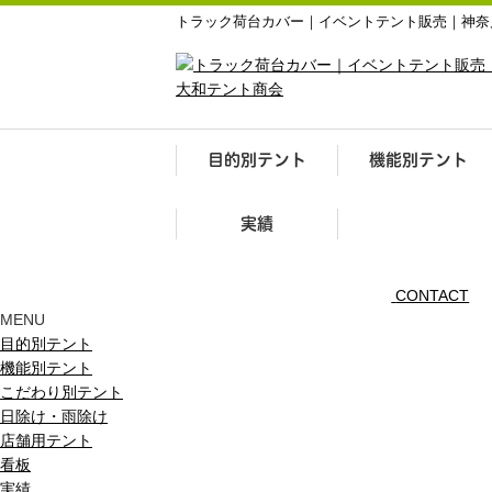
トラック荷台カバー｜イベントテント販売｜神奈
目的別テント
機能別テント
実績
CONTACT
MENU
目的別テント
機能別テント
こだわり別テント
日除け・雨除け
店舗用テント
看板
実績