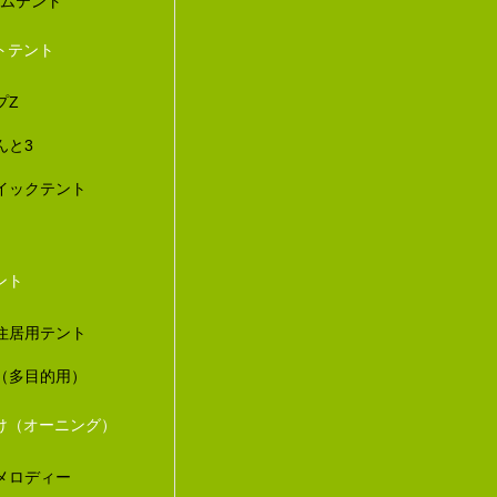
ダムテント
トテント
プZ
んと3
イックテント
ント
住居用テント
（多目的用）
け（オーニング）
メロディー