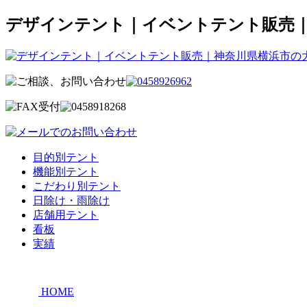
デザインテント｜イベントテント販売
目的別テント
機能別テント
こだわり別テント
日除け・雨除け
店舗用テント
看板
実績
HOME