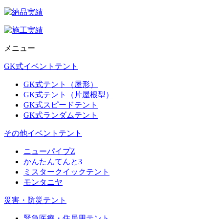
メニュー
GK式イベントテント
GK式テント（屋形）
GK式テント（片屋根型）
GK式スピードテント
GK式ランダムテント
その他イベントテント
ニューパイプZ
かんたんてんと3
ミスタークイックテント
モンタニヤ
災害・防災テント
緊急医療・住居用テント