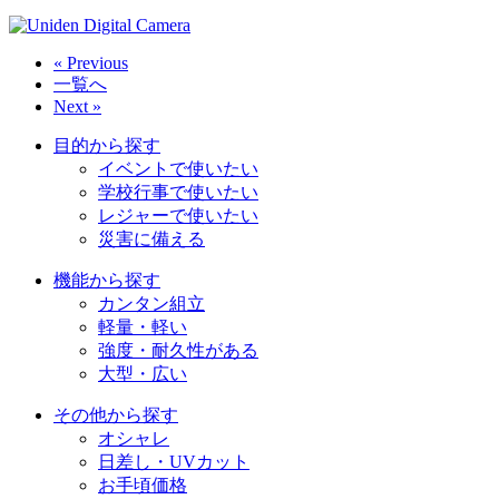
« Previous
一覧へ
Next »
目的から探す
イベントで使いたい
学校行事で使いたい
レジャーで使いたい
災害に備える
機能から探す
カンタン組立
軽量・軽い
強度・耐久性がある
大型・広い
その他から探す
オシャレ
日差し・UVカット
お手頃価格