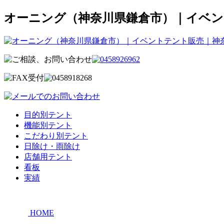
オーニング（神奈川県鎌倉市）｜イベン
目的別テント
機能別テント
こだわり別テント
日除け・雨除け
店舗用テント
看板
実績
HOME