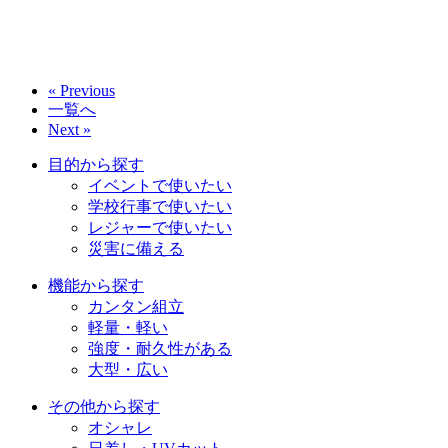
« Previous
一覧へ
Next »
目的から探す
イベントで使いたい
学校行事で使いたい
レジャーで使いたい
災害に備える
機能から探す
カンタン組立
軽量・軽い
強度・耐久性がある
大型・広い
その他から探す
オシャレ