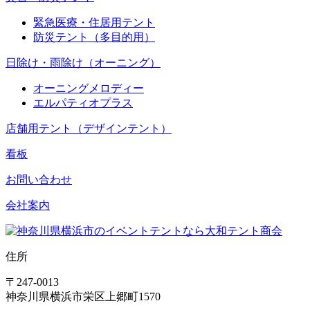
緊急医療・住居用テント
防災テント（多目的用）
日除け・雨除け（オーニング）
オーニングメロディー
エルパティオプラス
店舗用テント（デザインテント）
看板
お問い合わせ
会社案内
住所
〒247-0013
神奈川県横浜市栄区上郷町1570