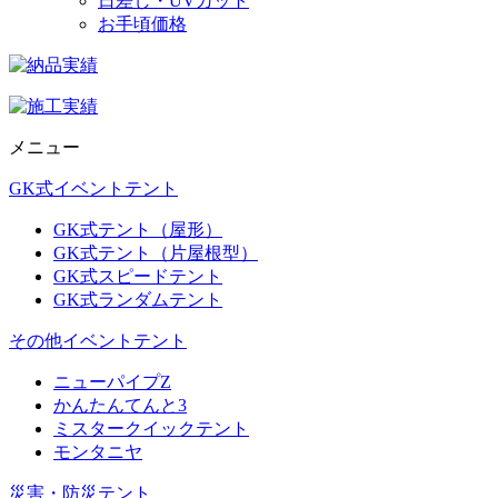
日差し・UVカット
お手頃価格
メニュー
GK式イベントテント
GK式テント（屋形）
GK式テント（片屋根型）
GK式スピードテント
GK式ランダムテント
その他イベントテント
ニューパイプZ
かんたんてんと3
ミスタークイックテント
モンタニヤ
災害・防災テント