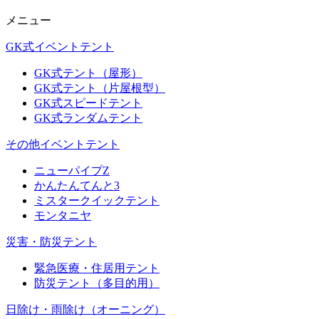
メニュー
GK式イベントテント
GK式テント（屋形）
GK式テント（片屋根型）
GK式スピードテント
GK式ランダムテント
その他イベントテント
ニューパイプZ
かんたんてんと3
ミスタークイックテント
モンタニヤ
災害・防災テント
緊急医療・住居用テント
防災テント（多目的用）
日除け・雨除け（オーニング）