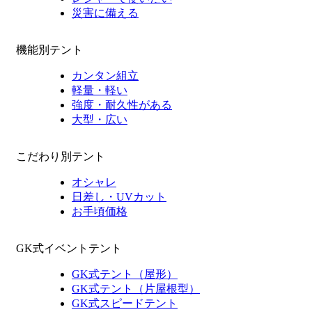
災害に備える
機能別テント
カンタン組立
軽量・軽い
強度・耐久性がある
大型・広い
こだわり別テント
オシャレ
日差し・UVカット
お手頃価格
GK式イベントテント
GK式テント（屋形）
GK式テント（片屋根型）
GK式スピードテント