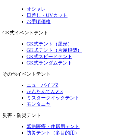
オシャレ
日差し・UVカット
お手頃価格
GK式イベントテント
GK式テント（屋形）
GK式テント（片屋根型）
GK式スピードテント
GK式ランダムテント
その他イベントテント
ニューパイプZ
かんたんてんと3
ミスタークイックテント
モンタニヤ
災害・防災テント
緊急医療・住居用テント
防災テント（多目的用）