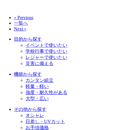
« Previous
一覧へ
Next »
目的から探す
イベントで使いたい
学校行事で使いたい
レジャーで使いたい
災害に備える
機能から探す
カンタン組立
軽量・軽い
強度・耐久性がある
大型・広い
その他から探す
オシャレ
日差し・UVカット
お手頃価格