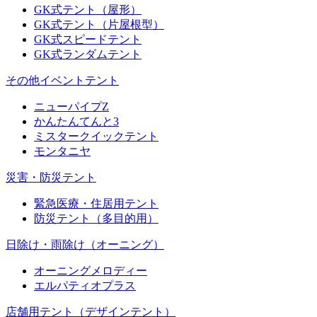
GK式テント（屋形）
GK式テント（片屋根型）
GK式スピードテント
GK式ランダムテント
その他イベントテント
ニューパイプZ
かんたんてんと3
ミスタークイックテント
モンタニヤ
災害・防災テント
緊急医療・住居用テント
防災テント（多目的用）
日除け・雨除け（オーニング）
オーニングメロディー
エルパティオプラス
店舗用テント（デザインテント）