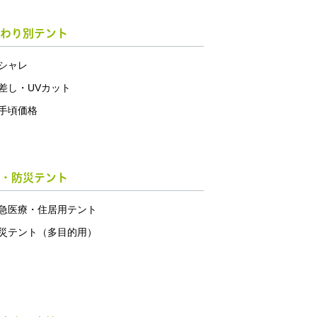
わり別テント
シャレ
差し・UVカット
手頃価格
・防災テント
急医療・住居用テント
災テント（多目的用）