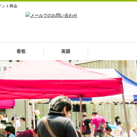
テント商会
看板
実績