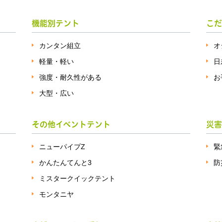
機能別テント
こだ
カンタン組立
オ
軽量・軽い
日
強度・耐久性がある
お
大型・広い
その他イベントテント
災害
ニューパイプZ
緊
かんたんてんと3
防
ミスタークイックテント
モンタニヤ