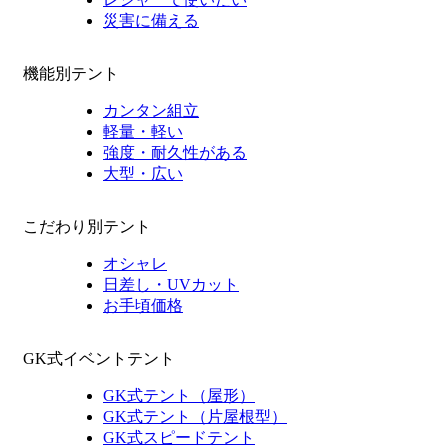
災害に備える
機能別テント
カンタン組立
軽量・軽い
強度・耐久性がある
大型・広い
こだわり別テント
オシャレ
日差し・UVカット
お手頃価格
GK式イベントテント
GK式テント（屋形）
GK式テント（片屋根型）
GK式スピードテント