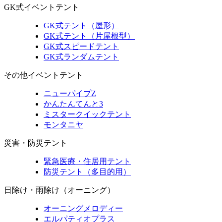
GK式イベントテント
GK式テント（屋形）
GK式テント（片屋根型）
GK式スピードテント
GK式ランダムテント
その他イベントテント
ニューパイプZ
かんたんてんと3
ミスタークイックテント
モンタニヤ
災害・防災テント
緊急医療・住居用テント
防災テント（多目的用）
日除け・雨除け（オーニング）
オーニングメロディー
エルパティオプラス