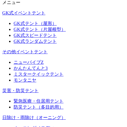
メニュー
GK式イベントテント
GK式テント（屋形）
GK式テント（片屋根型）
GK式スピードテント
GK式ランダムテント
その他イベントテント
ニューパイプZ
かんたんてんと3
ミスタークイックテント
モンタニヤ
災害・防災テント
緊急医療・住居用テント
防災テント（多目的用）
日除け・雨除け（オーニング）