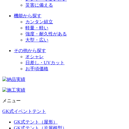
災害に備える
機能から探す
カンタン組立
軽量・軽い
強度・耐久性がある
大型・広い
その他から探す
オシャレ
日差し・UVカット
お手頃価格
メニュー
GK式イベントテント
GK式テント（屋形）
GK式テント（片屋根型）