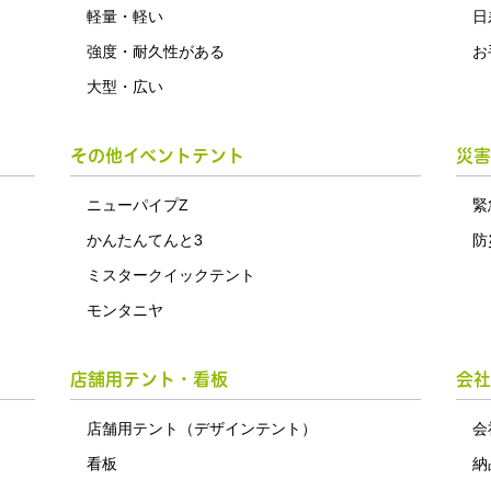
軽量・軽い
日
強度・耐久性がある
お
大型・広い
その他イベントテント
災害
ニューパイプZ
緊
かんたんてんと3
防
ミスタークイックテント
モンタニヤ
店舗用テント・看板
会社
店舗用テント（デザインテント）
会
看板
納