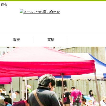
ト商会
看板
実績