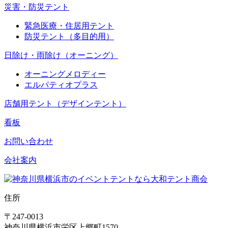
災害・防災テント
緊急医療・住居用テント
防災テント（多目的用）
日除け・雨除け（オーニング）
オーニングメロディー
エルパティオプラス
店舗用テント（デザインテント）
看板
お問い合わせ
会社案内
住所
〒247-0013
神奈川県横浜市栄区上郷町1570