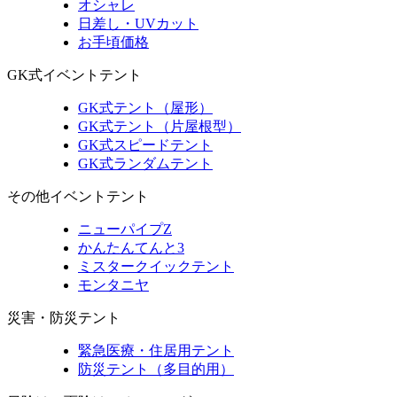
オシャレ
日差し・UVカット
お手頃価格
GK式イベントテント
GK式テント（屋形）
GK式テント（片屋根型）
GK式スピードテント
GK式ランダムテント
その他イベントテント
ニューパイプZ
かんたんてんと3
ミスタークイックテント
モンタニヤ
災害・防災テント
緊急医療・住居用テント
防災テント（多目的用）