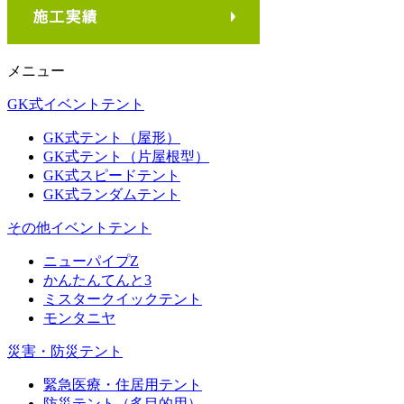
メニュー
GK式イベントテント
GK式テント（屋形）
GK式テント（片屋根型）
GK式スピードテント
GK式ランダムテント
その他イベントテント
ニューパイプZ
かんたんてんと3
ミスタークイックテント
モンタニヤ
災害・防災テント
緊急医療・住居用テント
防災テント（多目的用）