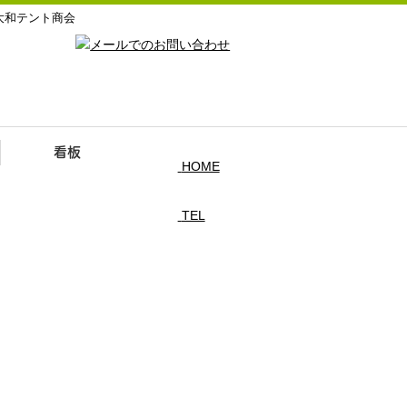
大和テント商会
看板
HOME
TEL