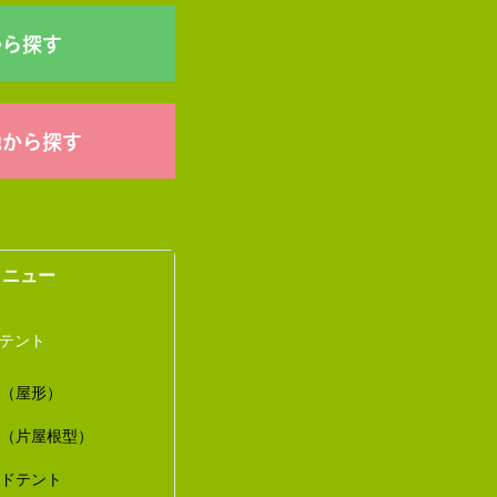
から探す
他から探す
メニュー
トテント
ト（屋形）
ト（片屋根型）
ードテント