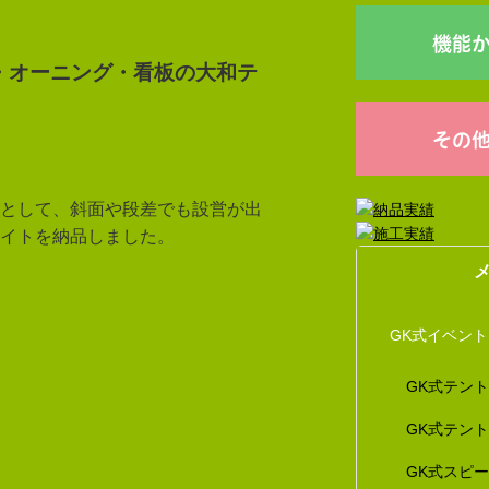
機能
・オーニング・看板の大和テ
その
として、斜面や段差でも設営が出
イトを納品しました。
GK式イベン
GK式テン
GK式テン
GK式スピ