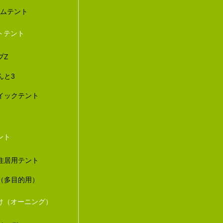
ダムテント
トテント
プZ
んと3
イックテント
ント
住居用テント
（多目的用）
け（オーニング）