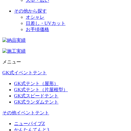
大型・広い
その他から探す
オシャレ
日差し・UVカット
お手頃価格
メニュー
GK式イベントテント
GK式テント（屋形）
GK式テント（片屋根型）
GK式スピードテント
GK式ランダムテント
その他イベントテント
ニューパイプZ
かんたんてんと3