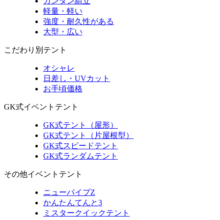
カンタン組立
軽量・軽い
強度・耐久性がある
大型・広い
こだわり別テント
オシャレ
日差し・UVカット
お手頃価格
GK式イベントテント
GK式テント（屋形）
GK式テント（片屋根型）
GK式スピードテント
GK式ランダムテント
その他イベントテント
ニューパイプZ
かんたんてんと3
ミスタークイックテント