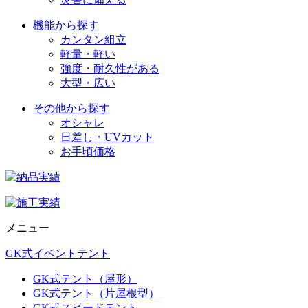
機能から探す
カンタン組立
軽量・軽い
強度・耐久性がある
大型・広い
その他から探す
オシャレ
日差し・UVカット
お手頃価格
メニュー
GK式イベントテント
GK式テント（屋形）
GK式テント（片屋根型）
GK式スピードテント