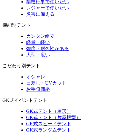
学校行事で使いたい
レジャーで使いたい
災害に備える
機能別テント
カンタン組立
軽量・軽い
強度・耐久性がある
大型・広い
こだわり別テント
オシャレ
日差し・UVカット
お手頃価格
GK式イベントテント
GK式テント（屋形）
GK式テント（片屋根型）
GK式スピードテント
GK式ランダムテント