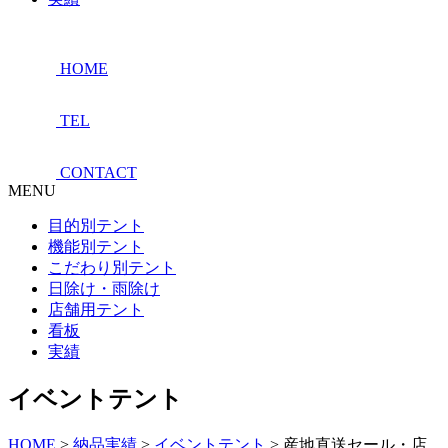
HOME
TEL
CONTACT
MENU
目的別テント
機能別テント
こだわり別テント
日除け・雨除け
店舗用テント
看板
実績
イベントテント
HOME
>
納品実績
>
イベントテント
>
産地直送セール・店