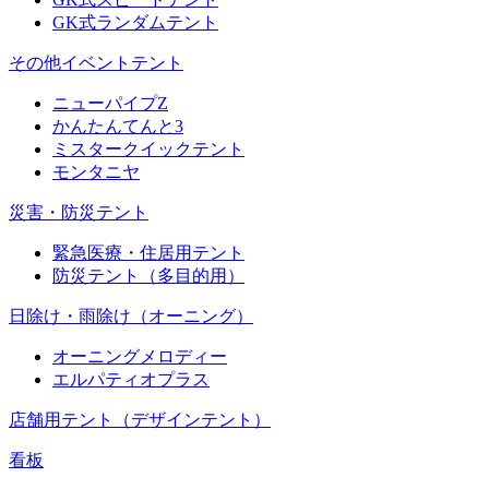
GK式ランダムテント
その他イベントテント
ニューパイプZ
かんたんてんと3
ミスタークイックテント
モンタニヤ
災害・防災テント
緊急医療・住居用テント
防災テント（多目的用）
日除け・雨除け（オーニング）
オーニングメロディー
エルパティオプラス
店舗用テント（デザインテント）
看板