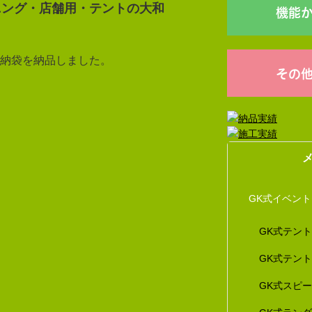
ニング・店舗用・テントの大和
機能
納袋を納品しました。
その
GK式イベン
GK式テン
GK式テン
GK式スピ