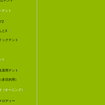
ダムテント
トテント
プZ
んと3
イックテント
ント
住居用テント
（多目的用）
け（オーニング）
メロディー