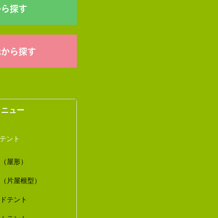
から探す
他から探す
メニュー
トテント
ト（屋形）
ト（片屋根型）
ードテント