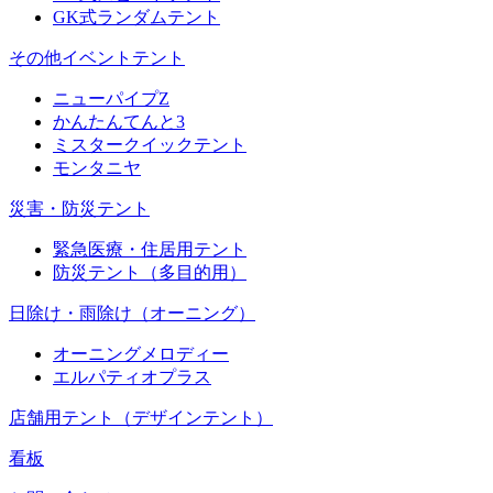
GK式ランダムテント
その他イベントテント
ニューパイプZ
かんたんてんと3
ミスタークイックテント
モンタニヤ
災害・防災テント
緊急医療・住居用テント
防災テント（多目的用）
日除け・雨除け（オーニング）
オーニングメロディー
エルパティオプラス
店舗用テント（デザインテント）
看板