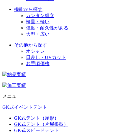
機能から探す
カンタン組立
軽量・軽い
強度・耐久性がある
大型・広い
その他から探す
オシャレ
日差し・UVカット
お手頃価格
メニュー
GK式イベントテント
GK式テント（屋形）
GK式テント（片屋根型）
GK式スピードテント