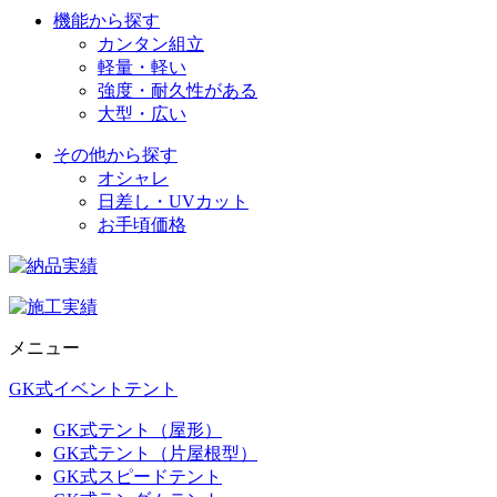
機能から探す
カンタン組立
軽量・軽い
強度・耐久性がある
大型・広い
その他から探す
オシャレ
日差し・UVカット
お手頃価格
メニュー
GK式イベントテント
GK式テント（屋形）
GK式テント（片屋根型）
GK式スピードテント