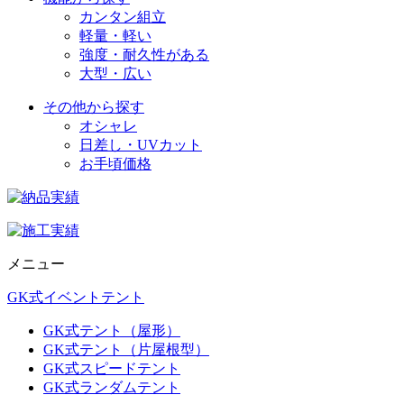
カンタン組立
軽量・軽い
強度・耐久性がある
大型・広い
その他から探す
オシャレ
日差し・UVカット
お手頃価格
メニュー
GK式イベントテント
GK式テント（屋形）
GK式テント（片屋根型）
GK式スピードテント
GK式ランダムテント