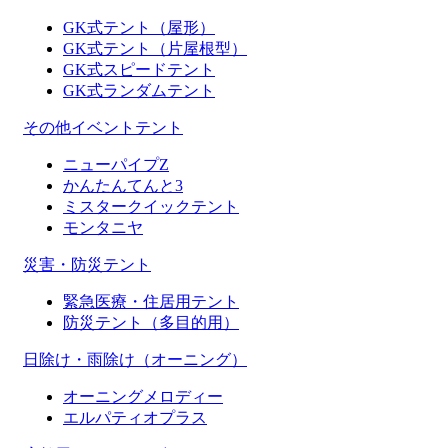
GK式テント（屋形）
GK式テント（片屋根型）
GK式スピードテント
GK式ランダムテント
その他イベントテント
ニューパイプZ
かんたんてんと3
ミスタークイックテント
モンタニヤ
災害・防災テント
緊急医療・住居用テント
防災テント（多目的用）
日除け・雨除け（オーニング）
オーニングメロディー
エルパティオプラス