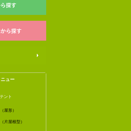
から探す
他から探す
メニュー
トテント
ト（屋形）
ト（片屋根型）