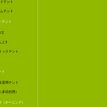
ードテント
ダムテント
トテント
プZ
んと3
イックテント
ント
住居用テント
（多目的用）
け（オーニング）