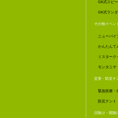
GK式スピ
GK式ラン
その他イベン
ニューパイ
かんたんて
ミスターク
モンタニヤ
災害・防災テ
緊急医療・
防災テント
日除け・雨除