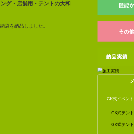
ニング・店舗用・テントの大和
機能
納袋を納品しました。
その
GK式イベン
GK式テン
GK式テン