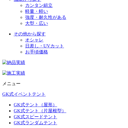
カンタン組立
軽量・軽い
強度・耐久性がある
大型・広い
その他から探す
オシャレ
日差し・UVカット
お手頃価格
メニュー
GK式イベントテント
GK式テント（屋形）
GK式テント（片屋根型）
GK式スピードテント
GK式ランダムテント