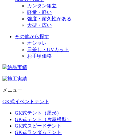
カンタン組立
軽量・軽い
強度・耐久性がある
大型・広い
その他から探す
オシャレ
日差し・UVカット
お手頃価格
メニュー
GK式イベントテント
GK式テント（屋形）
GK式テント（片屋根型）
GK式スピードテント
GK式ランダムテント