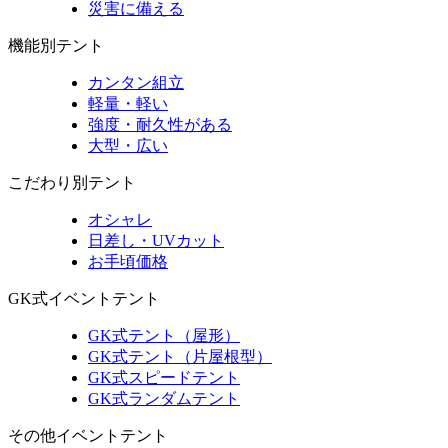
災害に備える
機能別テント
カンタン組立
軽量・軽い
強度・耐久性がある
大型・広い
こだわり別テント
オシャレ
日差し・UVカット
お手頃価格
GK式イベントテント
GK式テント（屋形）
GK式テント（片屋根型）
GK式スピードテント
GK式ランダムテント
その他イベントテント