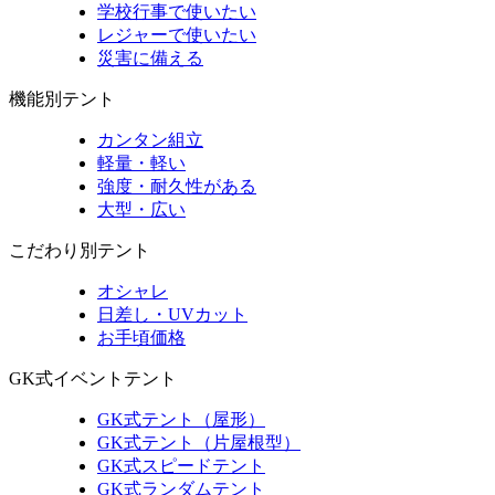
学校行事で使いたい
レジャーで使いたい
災害に備える
機能別テント
カンタン組立
軽量・軽い
強度・耐久性がある
大型・広い
こだわり別テント
オシャレ
日差し・UVカット
お手頃価格
GK式イベントテント
GK式テント（屋形）
GK式テント（片屋根型）
GK式スピードテント
GK式ランダムテント