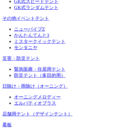
GK式スピードテント
GK式ランダムテント
その他イベントテント
ニューパイプZ
かんたんてんと3
ミスタークイックテント
モンタニヤ
災害・防災テント
緊急医療・住居用テント
防災テント（多目的用）
日除け・雨除け（オーニング）
オーニングメロディー
エルパティオプラス
店舗用テント（デザインテント）
看板