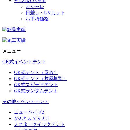
その他から探す
オシャレ
日差し・UVカット
お手頃価格
メニュー
GK式イベントテント
GK式テント（屋形）
GK式テント（片屋根型）
GK式スピードテント
GK式ランダムテント
その他イベントテント
ニューパイプZ
かんたんてんと3
ミスタークイックテント