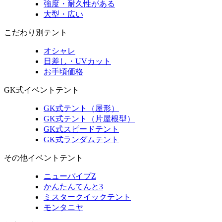
強度・耐久性がある
大型・広い
こだわり別テント
オシャレ
日差し・UVカット
お手頃価格
GK式イベントテント
GK式テント（屋形）
GK式テント（片屋根型）
GK式スピードテント
GK式ランダムテント
その他イベントテント
ニューパイプZ
かんたんてんと3
ミスタークイックテント
モンタニヤ