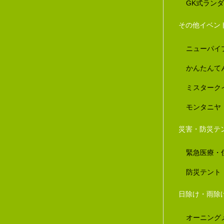
GK式ラン
その他イベン
ニューパイ
かんたんて
ミスターク
モンタニヤ
災害・防災テ
緊急医療・
防災テント
日除け・雨除
オーニング