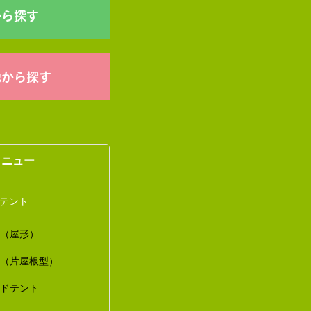
から探す
他から探す
メニュー
トテント
ト（屋形）
ト（片屋根型）
ードテント