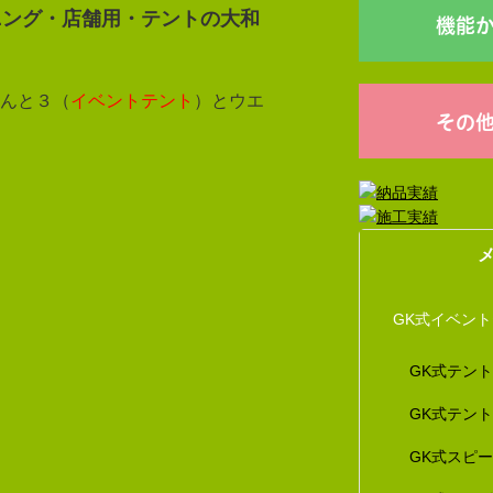
ニング・店舗用・テントの大和
機能
んと３（
イベントテント
）とウエ
その
GK式イベン
GK式テン
GK式テン
GK式スピ