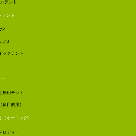
ダムテント
トテント
プZ
んと3
イックテント
ント
住居用テント
（多目的用）
け（オーニング）
メロディー