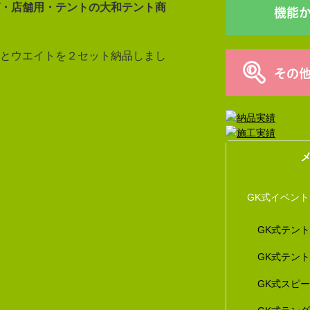
・店舗用・テントの大和テント商
機能
とウエイトを２セット納品しまし
その
GK式イベン
GK式テン
GK式テン
GK式スピ