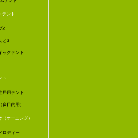
ダムテント
トテント
プZ
んと3
イックテント
ント
住居用テント
（多目的用）
け（オーニング）
メロディー