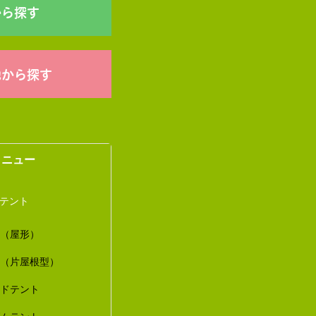
から探す
他から探す
メニュー
トテント
ト（屋形）
ト（片屋根型）
ードテント